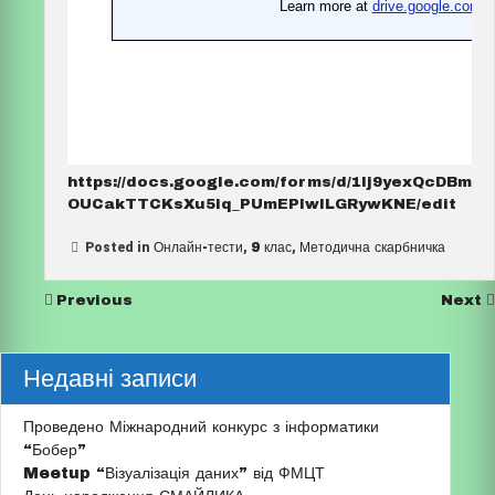
https://docs.google.com/forms/d/1lj9yexQcDBm
OUCakTTCKsXu5Iq_PUmEPlwILGRywKNE/edit
Posted in
Онлайн-тести
,
9 клас
,
Методична скарбничка
Previous
Next
Недавні записи
Проведено Міжнародний конкурс з інформатики
“Бобер”
Meetup “Візуалізація даних” від ФМЦТ