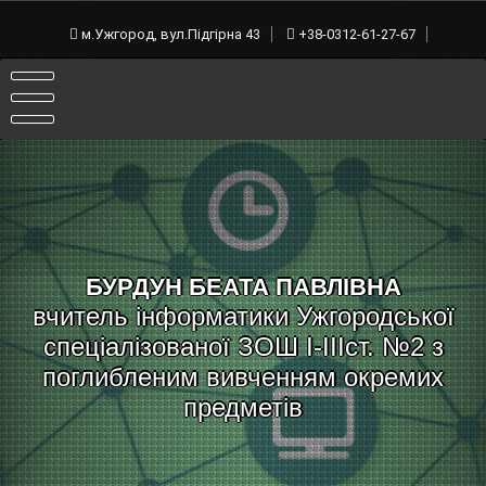
Skip
to
м.Ужгород, вул.Підгірна 43
+38-0312-61-27-67
content
БУРДУН БЕАТА ПАВЛІВНА
вчитель інформатики Ужгородської
спеціалізованої ЗОШ I-IIIст. №2 з
поглибленим вивченням окремих
предметів