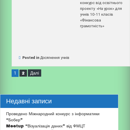
конкурс від освітнього
проекту «На урок» для
учнів 10-11 класів
«Фінансова
грамотність»
Posted in
Досягнення учнів
Навігація
1
2
Далі
записів
Недавні записи
Проведено Міжнародний конкурс з інформатики
“Бобер”
Meetup “Візуалізація даних” від ФМЦТ