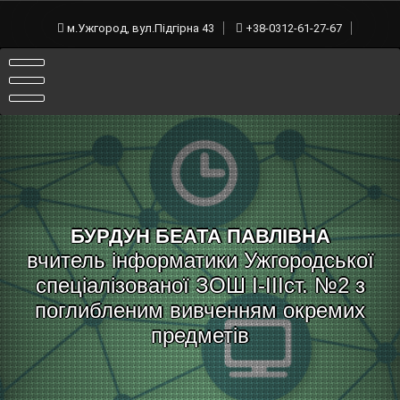
Skip
to
м.Ужгород, вул.Підгірна 43
+38-0312-61-27-67
content
БУРДУН БЕАТА ПАВЛІВНА
вчитель інформатики Ужгородської
спеціалізованої ЗОШ I-IIIст. №2 з
поглибленим вивченням окремих
предметів