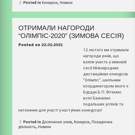
“Олімпіс-2021:
Posted in
Конкурси
,
Новини
весняна
сесія””
ОТРИМАЛИ НАГОРОДИ
“ОЛІМПІС-2020” (ЗИМОВА СЕСІЯ)
Posted on
22.02.2021
12 лютого ми отримали
нагороди учнів, що
взяли участь у зимовій
сесії Міжнародних
дистанційних конкурсів
“Олімпіс”, шкільним
координатором якого є
Бурдун Б.П. Вітаємо
всіх! Бажаємо
подальших успіхів та
натхнення для участі у наступних конкурсах!
Posted in
Досягнення учнів
,
Конкурси
,
Позаурочна
діяльність
,
Новини