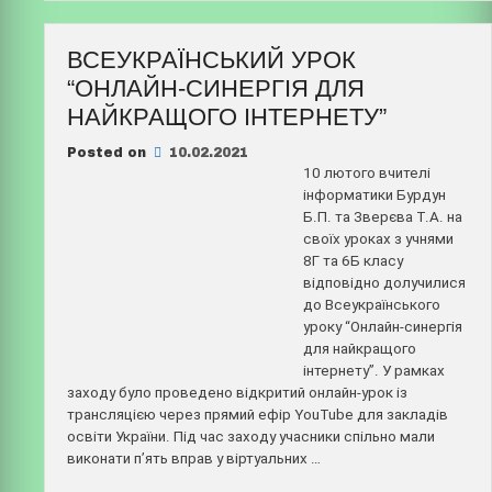
ВСЕУКРАЇНСЬКИЙ УРОК
“ОНЛАЙН-СИНЕРГІЯ ДЛЯ
НАЙКРАЩОГО ІНТЕРНЕТУ”
Posted on
10.02.2021
10 лютого вчителі
інформатики Бурдун
Б.П. та Зверєва Т.А. на
своїх уроках з учнями
8Г та 6Б класу
відповідно долучилися
до Всеукраїнського
уроку “Онлайн-синергія
для найкращого
інтернету”. У рамках
заходу було проведено відкритий онлайн-урок із
трансляцією через прямий ефір YouTube для закладів
освіти України. Під час заходу учасники спільно мали
виконати п’ять вправ у віртуальних …