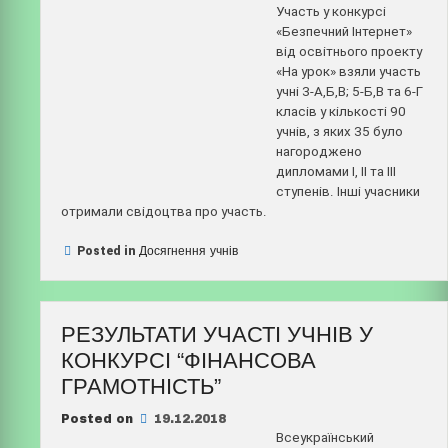
Участь у конкурсі
«Безпечний Інтернет»
від освітнього проекту
«На урок» взяли участь
учні 3-А,Б,В; 5-Б,В та 6-Г
класів у кількості 90
учнів, з яких 35 було
нагороджено
дипломами І, ІІ та ІІІ
ступенів. Інші учасники
отримали свідоцтва про участь.
Posted in
Досягнення учнів
РЕЗУЛЬТАТИ УЧАСТІ УЧНІВ У
КОНКУРСІ “ФІНАНСОВА
ГРАМОТНІСТЬ”
Posted on
19.12.2018
Всеукраїнський