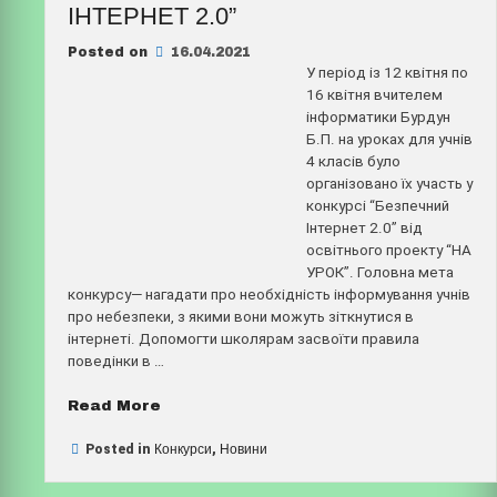
ІНТЕРНЕТ 2.0”
Posted on
16.04.2021
У період із 12 квітня по
16 квітня вчителем
інформатики Бурдун
Б.П. на уроках для учнів
4 класів було
організовано їх участь у
конкурсі “Безпечний
Інтернет 2.0” від
освітнього проекту “НА
УРОК”. Головна мета
конкурсу— нагадати про необхідність інформування учнів
про небезпеки, з якими вони можуть зіткнутися в
інтернеті. Допомогти школярам засвоїти правила
поведінки в …
“Конкурс
Read More
“Безпечний
Інтернет
Posted in
Конкурси
,
Новини
2.0””