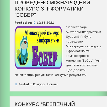
ПРОВЕДЕНО МІЖНАРОДНИЙ
КОНКУРС З ІНФОРМАТИКИ
“БОБЕР”
Posted on
12.11.2021
12 листопада
вчителем інформатики
Бурдун Б.П. було
проведено
Міжнародний конкурс з
інформатики та
комп’ютерного
мислення “Бобер”. Учні
доклали всіх зусиль,
щоб досягти
якнайкращих результатів. Очікуємо результати.
Posted in
Конкурси
,
Новини
КОНКУРС “БЕЗПЕЧНИЙ