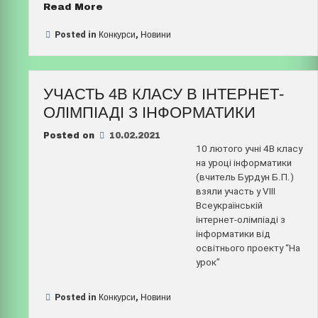
“Всеукраїнський
Read More
урок
“Онлайн-
Posted in
Конкурси
,
Новини
синергія
для
найкращого
УЧАСТЬ 4В КЛАСУ В ІНТЕРНЕТ-
інтернету””
ОЛІМПІАДІ З ІНФОРМАТИКИ
Posted on
10.02.2021
10 лютого учні 4В класу
на уроці інформатики
(вчитель Бурдун Б.П.)
взяли участь у VIII
Всеукраїнській
інтернет-олімпіаді з
інформатики від
освітнього проекту “На
урок”
Posted in
Конкурси
,
Новини