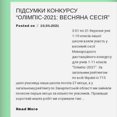
ПІДСУМКИ КОНКУРСУ
“ОЛІМПІС-2021: ВЕСНЯНА СЕСІЯ”
Posted on
10.04.2021
З 01 по 31 березня учні
1-10 класів нашої
школи взяли участь у
весняній сесії
Міжнародного
дистанційного конкурсу
для учнів 1-11 класів
“Олімпіс-2021”. За
загальним рейтингом
по всій Україні із 715
шкіл-учасниць наша школа посіла 27 місце, а у
загальному рейтингу по Закарпатській області ми зайняли
почесне перше місце за кількістю учасників. Провівши
короткий аналіз робіт ми отримали такі …
“Підсумки
Read More
конкурсу